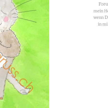
Freu
mein He
D
wenn
in mi